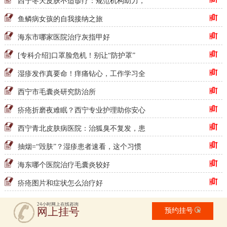
西宁冬天皮肤不适诊疗：规范机构助力，
鱼鳞病女孩的自我接纳之旅
海东市哪家医院治疗灰指甲好
[专科介绍]口罩脸危机！别让“防护罩”
湿疹发作真要命！痒痛钻心，工作学习全
西宁市毛囊炎研究防治所
疥疮折磨夜难眠？西宁专业护理助你安心
西宁青北皮肤病医院：治狐臭不复发，患
抽烟=“毁肤”？湿疹患者速看，这个习惯
海东哪个医院治疗毛囊炎较好
疥疮图片和症状怎么治疗好
24小时网上在线咨询
网上挂号
预约挂号