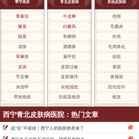
季节高发
常见皮肤病
其他皮肤病
青春痘
牛皮癣
疤痕
腋臭
白癜风
毛囊炎
脱发
鱼鳞病
疥疮
湿疹
酒糟鼻
毛周角化
荨麻疹
扁平疣
祛痣
皮炎
皮肤过敏
雀斑
手足癣
皮肤瘙痒
黄褐斑
灰指甲
尖锐湿疣
痘坑痘印
带状疱疹
生殖器疱疹
植发
西宁青北皮肤病医院：热门文章
战“痘”不留痕！西宁人的肌肤救星来了