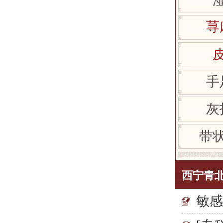
荨
手
灰
带
西宁青
敏