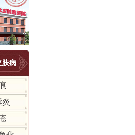
皮肤病
痕
囊炎
疮
角化