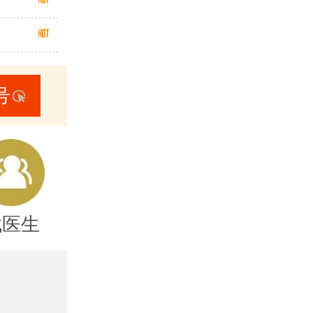
号
找医生