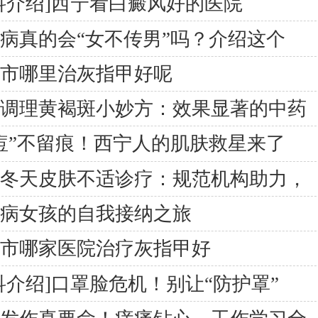
科介绍]西宁看白癜风好的医院
病真的会“女不传男”吗？介绍这个
东市哪里治灰指甲好呢
医调理黄褐斑小妙方：效果显著的中药
痘”不留痕！西宁人的肌肤救星来了
宁冬天皮肤不适诊疗：规范机构助力，
鳞病女孩的自我接纳之旅
东市哪家医院治疗灰指甲好
科介绍]口罩脸危机！别让“防护罩”