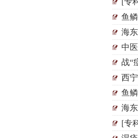
[专
鱼鳞
海
中
战“
西
鱼
海
[专