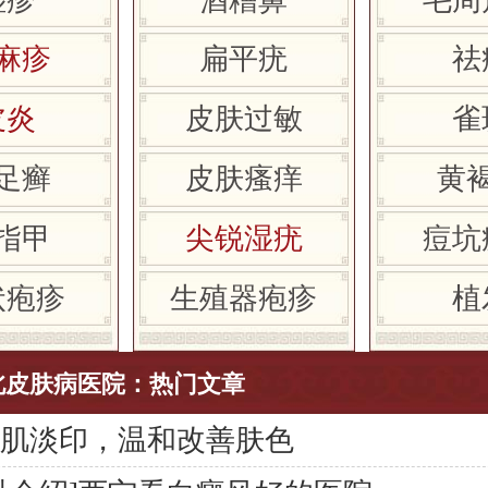
麻疹
扁平疣
祛
皮炎
皮肤过敏
雀
足癣
皮肤瘙痒
黄
指甲
尖锐湿疣
痘坑
状疱疹
生殖器疱疹
植
北皮肤病医院：热门文章
感肌淡印，温和改善肤色