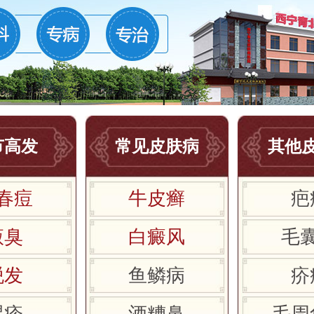
节高发
常见皮肤病
其他
春痘
牛皮癣
疤
腋臭
白癜风
毛
脱发
鱼鳞病
疥
湿疹
酒糟鼻
毛周