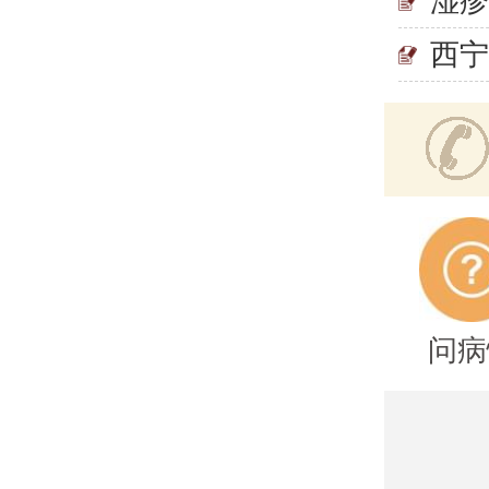
湿
西
问病