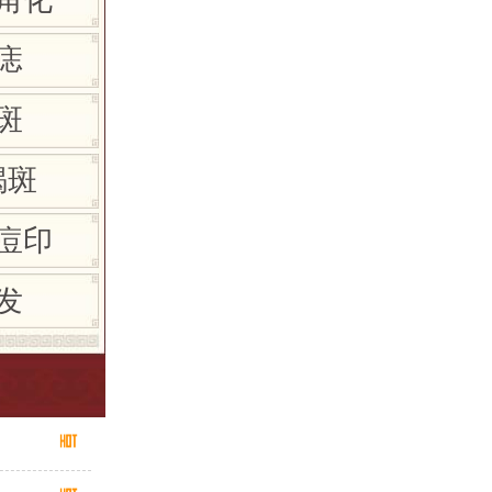
痣
斑
褐斑
痘印
发