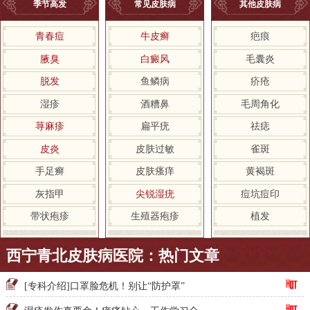
季节高发
常见皮肤病
其他皮肤病
青春痘
牛皮癣
疤痕
腋臭
白癜风
毛囊炎
脱发
鱼鳞病
疥疮
湿疹
酒糟鼻
毛周角化
荨麻疹
扁平疣
祛痣
皮炎
皮肤过敏
雀斑
手足癣
皮肤瘙痒
黄褐斑
灰指甲
尖锐湿疣
痘坑痘印
带状疱疹
生殖器疱疹
植发
西宁青北皮肤病医院：热门文章
[专科介绍]口罩脸危机！别让“防护罩”