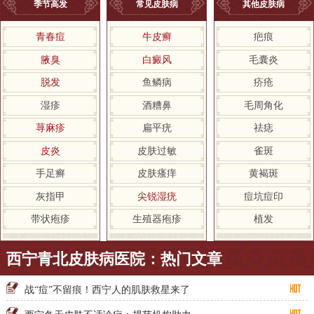
季节高发
常见皮肤病
其他皮肤病
青春痘
牛皮癣
疤痕
腋臭
白癜风
毛囊炎
脱发
鱼鳞病
疥疮
湿疹
酒糟鼻
毛周角化
荨麻疹
扁平疣
祛痣
皮炎
皮肤过敏
雀斑
手足癣
皮肤瘙痒
黄褐斑
灰指甲
尖锐湿疣
痘坑痘印
带状疱疹
生殖器疱疹
植发
西宁青北皮肤病医院：热门文章
战“痘”不留痕！西宁人的肌肤救星来了