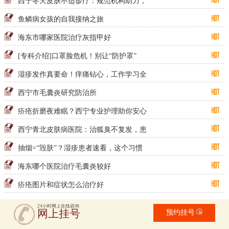
西宁冬天皮肤不适诊疗：规范机构助力，
鱼鳞病女孩的自我接纳之旅
海东市哪家医院治疗灰指甲好
[专科介绍]口罩脸危机！别让“防护罩”
湿疹发作真要命！痒痛钻心，工作学习全
西宁市毛囊炎研究防治所
疥疮折磨夜难眠？西宁专业护理助你安心
西宁青北皮肤病医院：治狐臭不复发，患
抽烟=“毁肤”？湿疹患者速看，这个习惯
海东哪个医院治疗毛囊炎较好
疥疮图片和症状怎么治疗好
24小时网上在线咨询
网上挂号
预约挂号