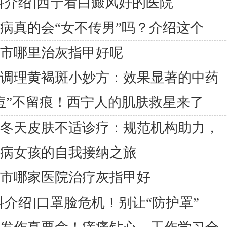
科介绍]西宁看白癜风好的医院
病真的会“女不传男”吗？介绍这个
东市哪里治灰指甲好呢
医调理黄褐斑小妙方：效果显著的中药
痘”不留痕！西宁人的肌肤救星来了
宁冬天皮肤不适诊疗：规范机构助力，
鳞病女孩的自我接纳之旅
东市哪家医院治疗灰指甲好
科介绍]口罩脸危机！别让“防护罩”