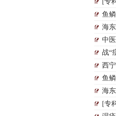
[专
鱼鳞
海
中
战“
西
鱼
海
[专