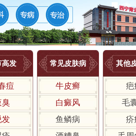
节高发
常见皮肤病
其他
春痘
牛皮癣
疤
腋臭
白癜风
毛
脱发
鱼鳞病
疥
湿疹
酒糟鼻
毛周