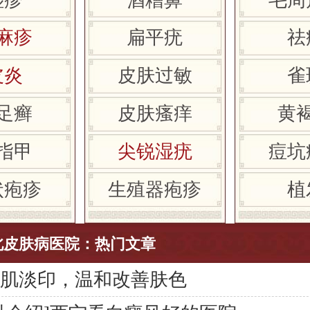
麻疹
扁平疣
祛
皮炎
皮肤过敏
雀
足癣
皮肤瘙痒
黄
指甲
尖锐湿疣
痘坑
状疱疹
生殖器疱疹
植
北皮肤病医院：热门文章
感肌淡印，温和改善肤色