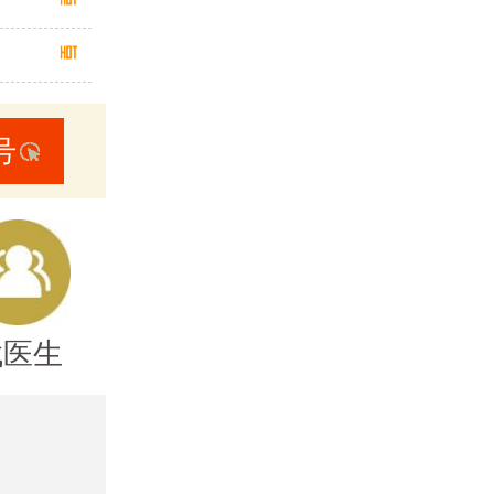
号
找医生