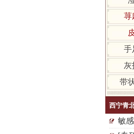
荨
手
灰
带
西宁青
敏