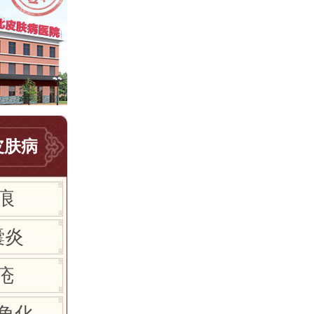
皮肤病
痕
囊炎
疮
角化