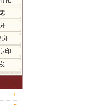
痣
斑
褐斑
痘印
发