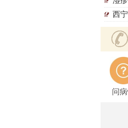
湿
西
问病